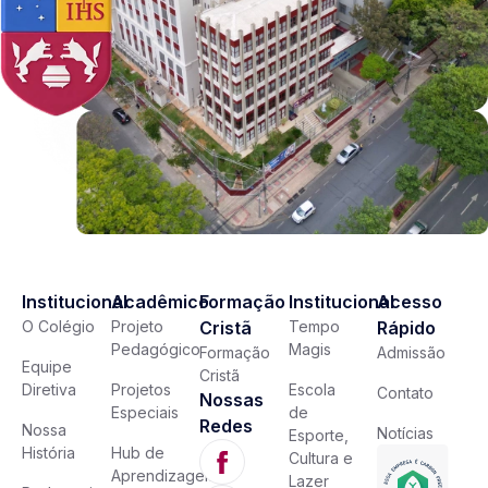
Institucional
Acadêmico
Formação
Institucional
Acesso
O Colégio
Projeto
Cristã
Tempo
Rápido
Pedagógico
Magis
Formação
Admissão
Equipe
Cristã
Diretiva
Projetos
Escola
Contato
Nossas
Especiais
de
Redes
Nossa
Notícias
Esporte,
História
Hub de
Cultura e
Aprendizagem
Lazer