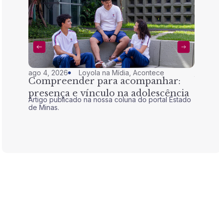
ago 4, 2026
Loyola na Mídia
,
Acontece
jul 28,
Compreender para acompanhar:
Nem 
presença e vínculo na adolescência
tran
Artigo publicado na nossa coluna do portal Estado
Artigo 
de Minas.
de Mina