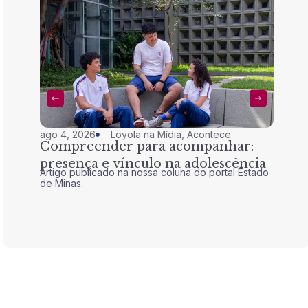
ago 4, 2026
Loyola na Mídia
,
Acontece
jul 28,
Compreender para acompanhar:
Nem 
presença e vínculo na adolescência
tran
Artigo publicado na nossa coluna do portal Estado
Artigo 
de Minas.
de Mina