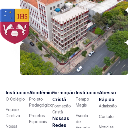
Institucional
Acadêmico
Formação
Institucional
Acesso
O Colégio
Projeto
Cristã
Tempo
Rápido
Pedagógico
Magis
Formação
Admissão
Equipe
Cristã
Diretiva
Projetos
Escola
Contato
Nossas
Especiais
de
Redes
Nossa
Notícias
Esporte,