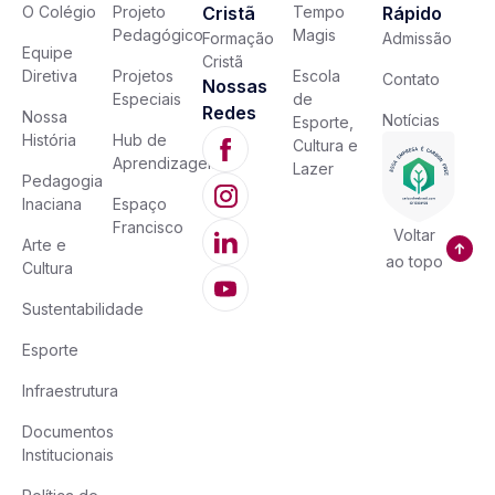
O Colégio
Projeto
Cristã
Tempo
Rápido
Pedagógico
Magis
Formação
Admissão
Equipe
Cristã
Diretiva
Projetos
Escola
Contato
Nossas
Especiais
de
Redes
Nossa
Notícias
Esporte,
História
Hub de
Cultura e
Aprendizagem
Lazer
Pedagogia
Inaciana
Espaço
Francisco
Voltar
Arte e
ao topo
Cultura
Sustentabilidade
Esporte
Infraestrutura
Documentos
Institucionais