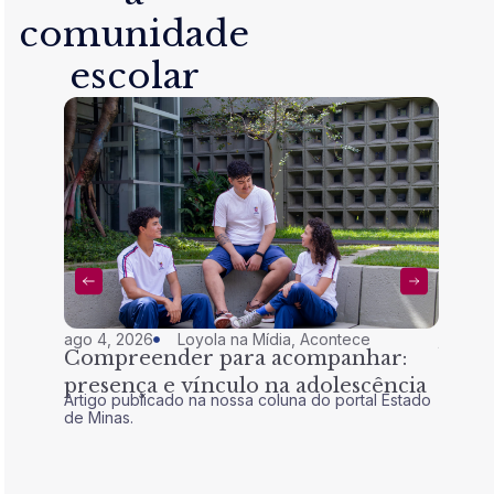
comunidade
escolar
ago 4, 2026
Loyola na Mídia
,
Acontece
jul 28,
Compreender para acompanhar:
Nem 
presença e vínculo na adolescência
tran
Artigo publicado na nossa coluna do portal Estado
Artigo 
de Minas.
de Mina