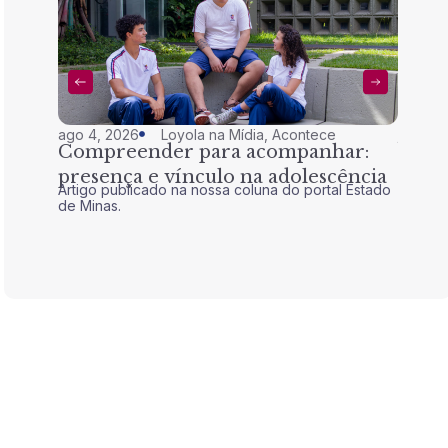
ago 4, 2026
Loyola na Mídia
,
Acontece
jul 28,
Compreender para acompanhar:
Nem 
presença e vínculo na adolescência
tran
Artigo publicado na nossa coluna do portal Estado
Artigo 
de Minas.
de Mina