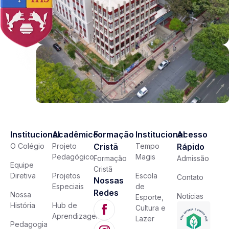
Institucional
Acadêmico
Formação
Institucional
Acesso
O Colégio
Projeto
Cristã
Tempo
Rápido
Pedagógico
Magis
Formação
Admissão
Equipe
Cristã
Diretiva
Projetos
Escola
Contato
Nossas
Especiais
de
Redes
Nossa
Notícias
Esporte,
História
Hub de
Cultura e
Aprendizagem
Lazer
Pedagogia