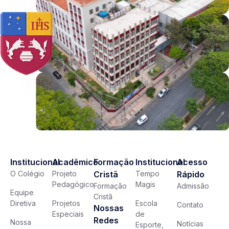
Institucional
Acadêmico
Formação
Institucional
Acesso
O Colégio
Projeto
Cristã
Tempo
Rápido
Pedagógico
Magis
Formação
Admissão
Equipe
Cristã
Diretiva
Projetos
Escola
Contato
Nossas
Especiais
de
Redes
Nossa
Notícias
Esporte,