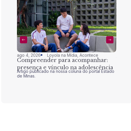
ago 4, 2026
Loyola na Mídia
,
Acontece
jul 28,
Compreender para acompanhar:
Nem 
presença e vínculo na adolescência
tran
Artigo publicado na nossa coluna do portal Estado
Artigo 
de Minas.
de Mina