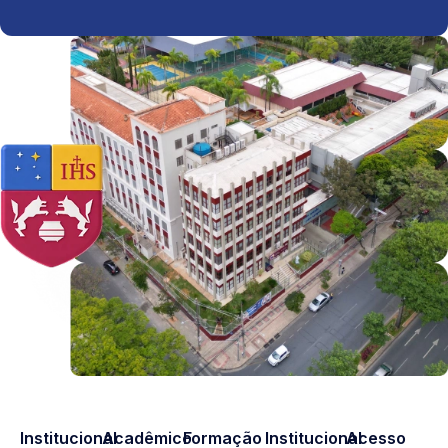
Institucional
Acadêmico
Formação
Institucional
Acesso