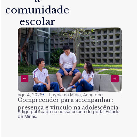
comunidade
escolar
ago 4, 2026
Loyola na Mídia
,
Acontece
jul 28,
Compreender para acompanhar:
Nem 
presença e vínculo na adolescência
tran
Artigo publicado na nossa coluna do portal Estado
Artigo 
de Minas.
de Mina