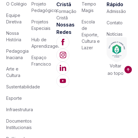
O Colégio
Projeto
Cristã
Tempo
Rápido
Pedagógico
Magis
Formação
Admissão
Equipe
Cristã
Diretiva
Projetos
Escola
Contato
Nossas
Especiais
de
Redes
Nossa
Notícias
Esporte,
História
Hub de
Cultura e
Aprendizagem
Lazer
Pedagogia
Inaciana
Espaço
Francisco
Voltar
Arte e
ao topo
Cultura
Sustentabilidade
Esporte
Infraestrutura
Documentos
Institucionais