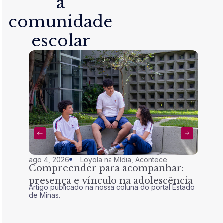
a
comunidade
escolar
ago 4, 2026
Loyola na Mídia
,
Acontece
jul 28,
Compreender para acompanhar:
Nem 
presença e vínculo na adolescência
tran
Artigo publicado na nossa coluna do portal Estado
Artigo 
de Minas.
de Mina