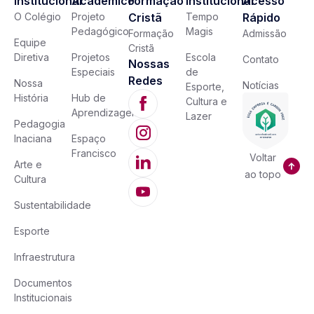
Institucional
Acadêmico
Formação
Institucional
Acesso
O Colégio
Projeto
Cristã
Tempo
Rápido
Pedagógico
Magis
Formação
Admissão
Equipe
Cristã
Diretiva
Projetos
Escola
Contato
Nossas
Especiais
de
Redes
Nossa
Notícias
Esporte,
História
Hub de
Cultura e
Aprendizagem
Lazer
Pedagogia
Inaciana
Espaço
Francisco
Voltar
Arte e
ao topo
Cultura
Sustentabilidade
Esporte
Infraestrutura
Documentos
Institucionais