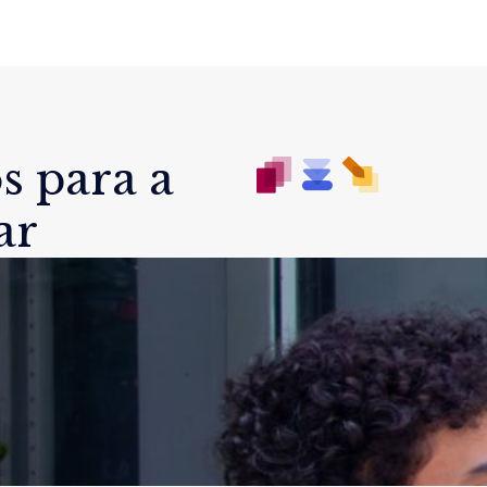
s para a
ar