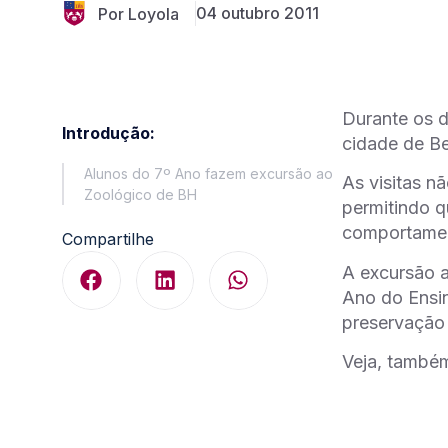
04 outubro 2011
Por Loyola
Durante os d
Introdução:
cidade de Be
Alunos do 7º Ano fazem excursão ao
As visitas n
Zoológico de BH
permitindo q
comportament
Compartilhe
A excursão a
Ano do Ensin
preservação 
Veja, também