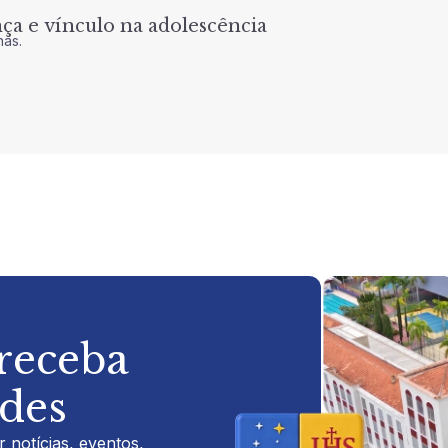
a e vínculo na adolescência
nas.
 receba
ades
 notícias, eventos,