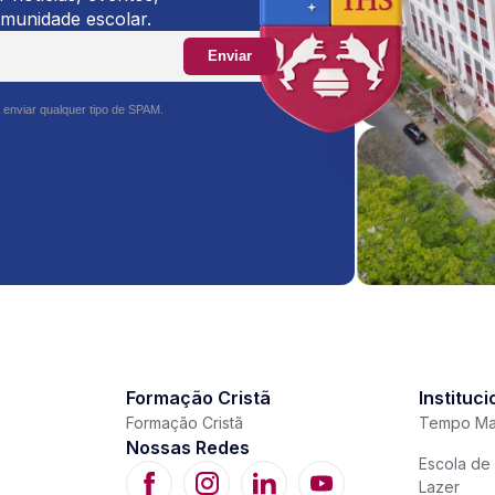
omunidade escolar.
Enviar
 enviar qualquer tipo de SPAM.
Formação Cristã
Instituci
Formação Cristã
Tempo Ma
Nossas Redes
Escola de 
Lazer