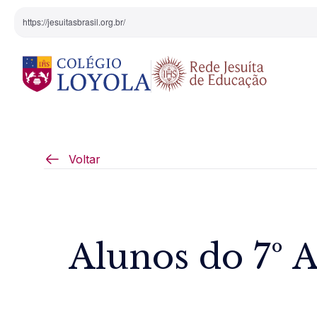
https://jesuitasbrasil.org.br/
O Colégio
Projeto Pedagógi
Voltar
Equipe Diretiva
Projetos Especiai
Nossa História
Alunos do 7º 
Pedagogia Inaciana
Arte e Cultura