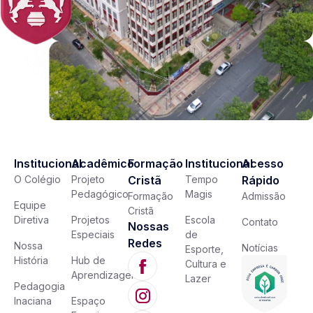
Institucional
Acadêmico
Formação
Institucional
Acesso
O Colégio
Projeto
Cristã
Tempo
Rápido
Pedagógico
Magis
Formação
Admissão
Equipe
Cristã
Diretiva
Projetos
Escola
Contato
Nossas
Especiais
de
Redes
Nossa
Notícias
Esporte,
História
Hub de
Cultura e
Aprendizagem
Lazer
Pedagogia
Inaciana
Espaço