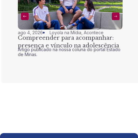
ago 4, 2026
Loyola na Mídia
,
Acontece
jul 28,
Compreender para acompanhar:
Nem 
presença e vínculo na adolescência
tran
Artigo publicado na nossa coluna do portal Estado
Artigo 
de Minas.
de Mina