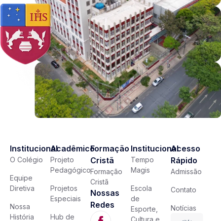
Institucional
Acadêmico
Formação
Institucional
Acesso
O Colégio
Projeto
Cristã
Tempo
Rápido
Pedagógico
Magis
Formação
Admissão
Equipe
Cristã
Diretiva
Projetos
Escola
Contato
Nossas
Especiais
de
Redes
Nossa
Notícias
Esporte,
História
Hub de
Cultura e