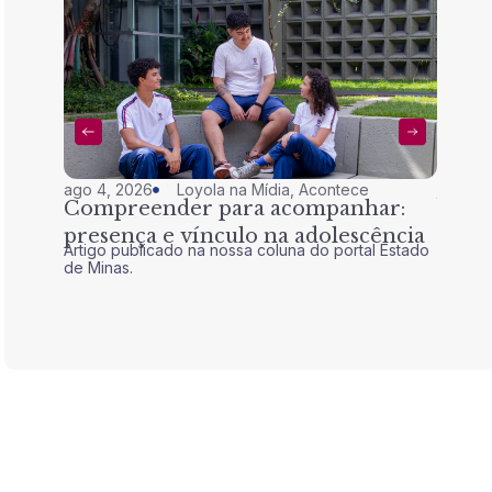
ago 4, 2026
Loyola na Mídia
,
Acontece
jul 28,
Compreender para acompanhar:
Nem 
presença e vínculo na adolescência
tran
Artigo publicado na nossa coluna do portal Estado
Artigo 
de Minas.
de Mina