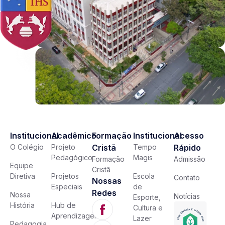
Institucional
Acadêmico
Formação
Institucional
Acesso
O Colégio
Projeto
Cristã
Tempo
Rápido
Pedagógico
Magis
Formação
Admissão
Equipe
Cristã
Diretiva
Projetos
Escola
Contato
Nossas
Especiais
de
Redes
Nossa
Notícias
Esporte,
História
Hub de
Cultura e
Aprendizagem
Lazer
Pedagogia