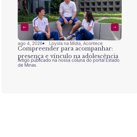
ago 4, 2026
Loyola na Mídia
,
Acontece
jul 28,
Compreender para acompanhar:
Nem 
presença e vínculo na adolescência
tran
Artigo publicado na nossa coluna do portal Estado
Artigo 
de Minas.
de Mina