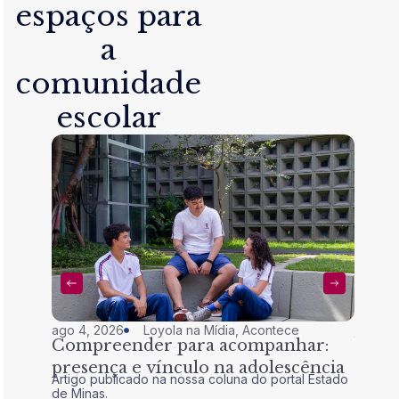
espaços para
a
comunidade
escolar
ago 4, 2026
Loyola na Mídia
,
Acontece
jul 28,
Compreender para acompanhar:
Nem 
presença e vínculo na adolescência
tran
Artigo publicado na nossa coluna do portal Estado
Artigo 
de Minas.
de Mina