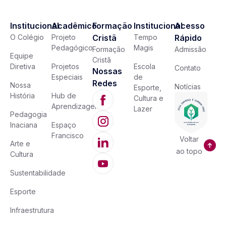
Institucional
Acadêmico
Formação
Institucional
Acesso
O Colégio
Projeto
Cristã
Tempo
Rápido
Pedagógico
Magis
Formação
Admissão
Equipe
Cristã
Diretiva
Projetos
Escola
Contato
Nossas
Especiais
de
Redes
Nossa
Notícias
Esporte,
História
Hub de
Cultura e
Aprendizagem
Lazer
Pedagogia
Inaciana
Espaço
Francisco
Voltar
Arte e
ao topo
Cultura
Sustentabilidade
Esporte
Infraestrutura