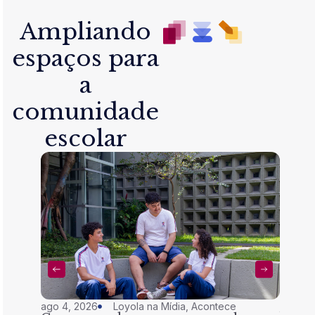
Ampliando
espaços para
a
comunidade
escolar
ago 4, 2026
Loyola na Mídia
,
Acontece
jul 28,