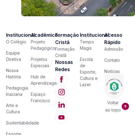
Institucional
Acadêmico
Formação
Institucional
Acesso
O Colégio
Projeto
Cristã
Tempo
Rápido
Pedagógico
Magis
Formação
Admissão
Equipe
Cristã
Diretiva
Projetos
Escola
Contato
Nossas
Especiais
de
Redes
Nossa
Notícias
Esporte,
História
Hub de
Cultura e
Aprendizagem
Lazer
Pedagogia
Inaciana
Espaço
Francisco
Voltar
Arte e
ao topo
Cultura
Sustentabilidade
Esporte