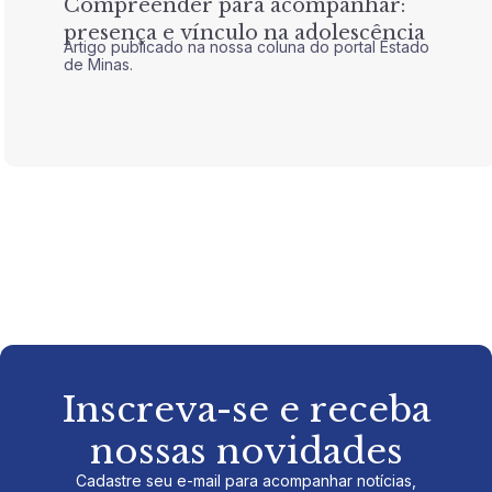
Compreender para acompanhar:
Nem 
presença e vínculo na adolescência
tran
Artigo publicado na nossa coluna do portal Estado
Artigo 
de Minas.
de Mina
Inscreva-se e receba
nossas novidades
Cadastre seu e-mail para acompanhar notícias,