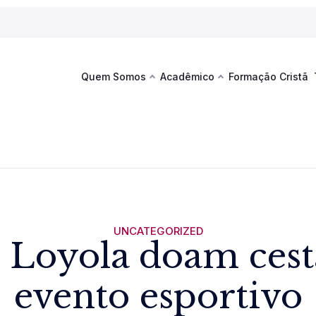
Quem Somos
Acadêmico
Formação Cristã
Última
Te
co
Sustentabilidade
Hub de Aprendizagem
Fique por
acontecim
eventos d
s
Esportes
Espaço Francisco
Es
La
Infraestrutura
UNCATEGORIZED
 Loyola doam cest
Documentos Institucionais
evento esportivo
Ver novi