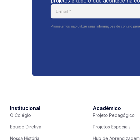
projetos e tudo o que acontece na c
Prometemos não utilizar suas informações de contato para
Institucional
Acadêmico
O Colégio
Projeto Pedagógico
Equipe Diretiva
Projetos Especiais
Nossa História
Hub de Aprendizagem