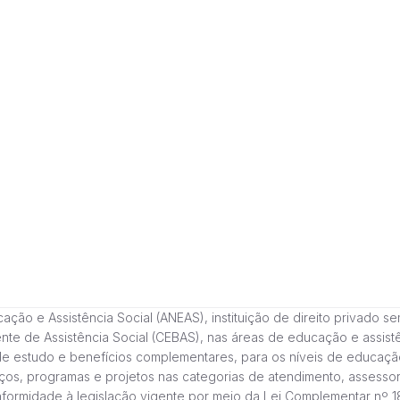
 e Assistência Social (ANEAS), instituição de direito privado sem fi
cente de Assistência Social (CEBAS), nas áreas de educação e assi
de estudo e benefícios complementares, para os níveis de educaçã
ços, programas e projetos nas categorias de atendimento, assessor
onformidade à legislação vigente por meio da Lei Complementar nº 