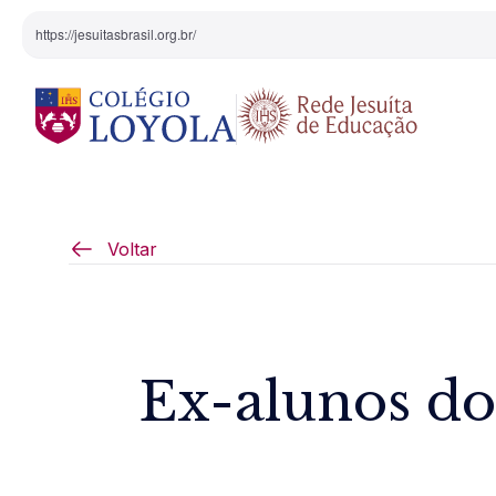
https://jesuitasbrasil.org.br/
O Colégio
Projeto Pedagógi
Voltar
Equipe Diretiva
Projetos Especiai
Nossa História
Ex-alunos do
Pedagogia Inaciana
Arte e Cultura