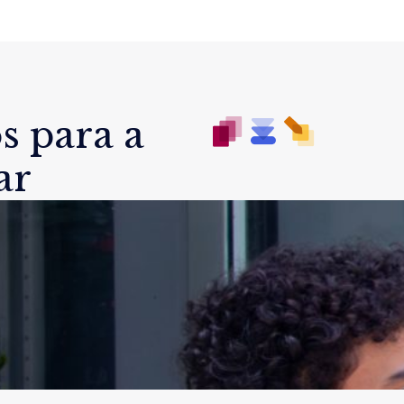
s para a
ar