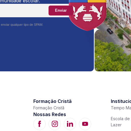
omunidade escolar.
Enviar
 enviar qualquer tipo de SPAM.
Formação Cristã
Instituci
Formação Cristã
Tempo Ma
Nossas Redes
Escola de 
Lazer