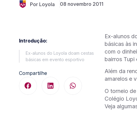
08 novembro 2011
Por Loyola
Ex-alunos do
Introdução:
básicas às i
com o dinhei
Ex-alunos do Loyola doam cestas
bairros Tupi
básicas em evento esportivo
Além da rend
Compartilhe
amarelos e v
O torneio d
Colégio Loyo
Veja algumas