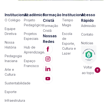
Institucional
Acadêmico
Formação
Institucional
Acesso
O Colégio
Projeto
Cristã
Tempo
Rápido
Pedagógico
Magis
Formação
Admissão
Equipe
Cristã
Diretiva
Projetos
Escola
Contato
Nossas
Especiais
de
Redes
Nossa
Notícias
Esporte,
História
Hub de
Cultura e
Aprendizagem
Lazer
Pedagogia
Inaciana
Espaço
Francisco
Voltar
Arte e
ao topo
Cultura
Sustentabilidade
Esporte
Infraestrutura