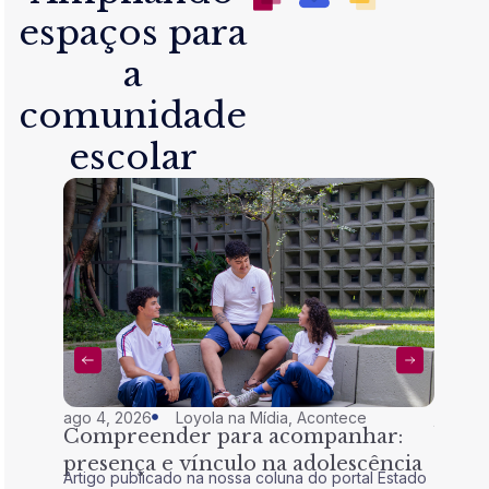
espaços para
a
comunidade
escolar
ago 4, 2026
Loyola na Mídia
,
Acontece
jul 28,
Compreender para acompanhar:
Nem 
presença e vínculo na adolescência
tran
Artigo publicado na nossa coluna do portal Estado
Artigo 