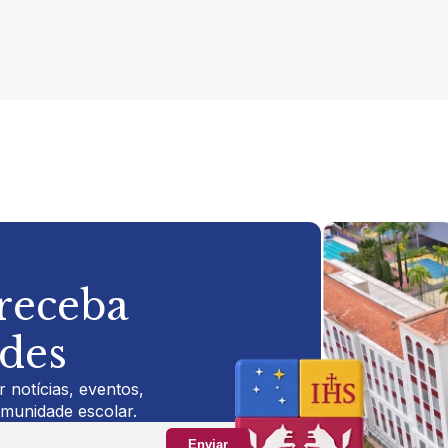
 receba
ades
 notícias, eventos,
omunidade escolar.
Enviar