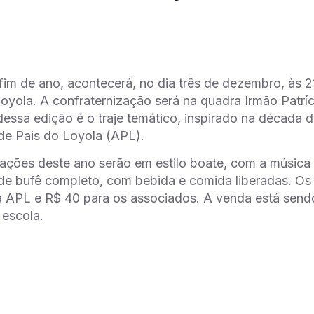
m de ano, acontecerá, no dia três de dezembro, às 21h
oyola. A confraternização será na quadra Irmão Patríci
essa edição é o traje temático, inspirado na década d
de Pais do Loyola (APL).
ções deste ano serão em estilo boate, com a música 
 de bufê completo, com bebida e comida liberadas. Os
 APL e R$ 40 para os associados. A venda está sendo
 escola.