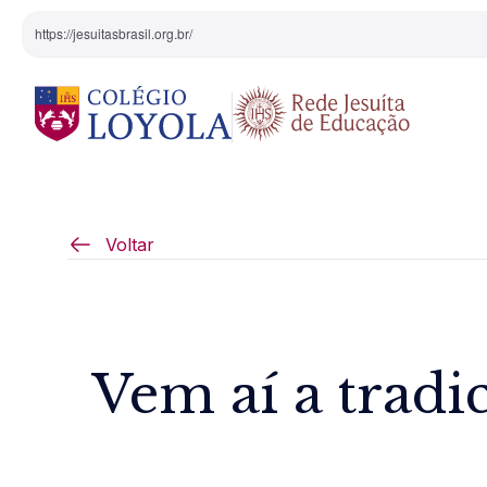
https://jesuitasbrasil.org.br/
O Colégio
Projeto Pedagógi
Voltar
Equipe Diretiva
Projetos Especiai
Nossa História
Vem aí a tradic
Pedagogia Inaciana
Arte e Cultura