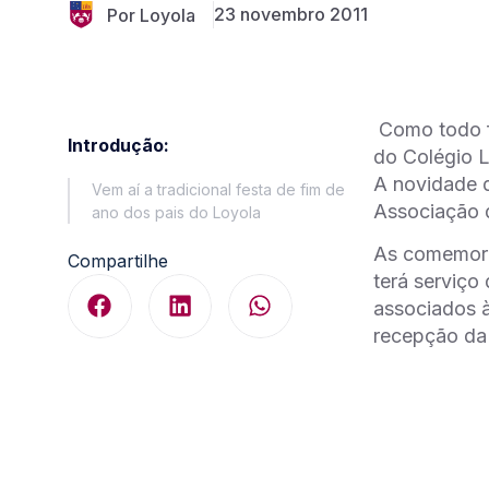
23 novembro 2011
Por Loyola
Como todo fi
Introdução:
do Colégio L
A novidade d
Vem aí a tradicional festa de fim de
Associação 
ano dos pais do Loyola
As comemora
Compartilhe
terá serviço
associados à
recepção da