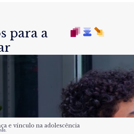
s para a
ar
a e vínculo na adolescência
nas.