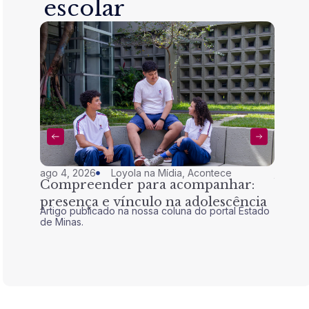
escolar
ago 4, 2026
Loyola na Mídia
,
Acontece
jul 28,
Compreender para acompanhar:
Nem 
presença e vínculo na adolescência
tran
Artigo publicado na nossa coluna do portal Estado
Artigo 
de Minas.
de Mina