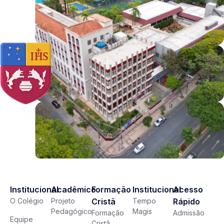
Institucional
Acadêmico
Formação
Institucional
Acesso
O Colégio
Projeto
Cristã
Tempo
Rápido
Pedagógico
Magis
Formação
Admissão
Equipe
Cristã