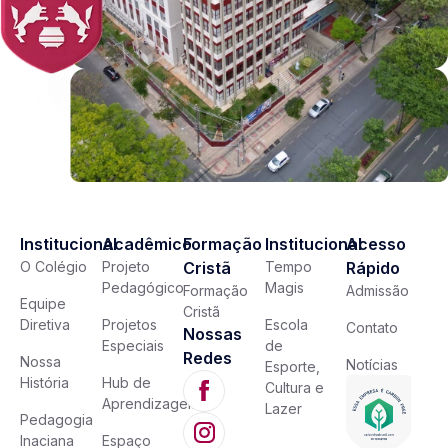
Institucional
Acadêmico
Formação
Institucional
Acesso
O Colégio
Projeto
Cristã
Tempo
Rápido
Pedagógico
Magis
Formação
Admissão
Equipe
Cristã
Diretiva
Projetos
Escola
Contato
Nossas
Especiais
de
Redes
Nossa
Notícias
Esporte,
História
Hub de
Cultura e
Aprendizagem
Lazer
Pedagogia
Inaciana
Espaço