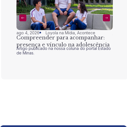
ago 4, 2026
Loyola na Mídia
,
Acontece
jul 28,
Compreender para acompanhar:
Nem 
presença e vínculo na adolescência
tran
Artigo publicado na nossa coluna do portal Estado
Artigo 
de Minas.
de Mina