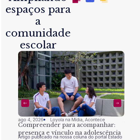
espaços para
a
comunidade
escolar
ago 4, 2026
Loyola na Mídia
,
Acontece
jul 28,
Compreender para acompanhar:
Nem 
presença e vínculo na adolescência
tran
Artigo publicado na nossa coluna do portal Estado
Artigo 