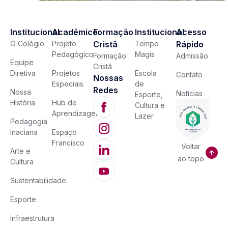
Institucional
Acadêmico
Formação
Institucional
Acesso
O Colégio
Projeto
Cristã
Tempo
Rápido
Pedagógico
Magis
Formação
Admissão
Equipe
Cristã
Diretiva
Projetos
Escola
Contato
Nossas
Especiais
de
Redes
Nossa
Notícias
Esporte,
História
Hub de
Cultura e
Aprendizagem
Lazer
Pedagogia
Inaciana
Espaço
Francisco
Voltar
Arte e
ao topo
Cultura
Sustentabilidade
Esporte
Infraestrutura