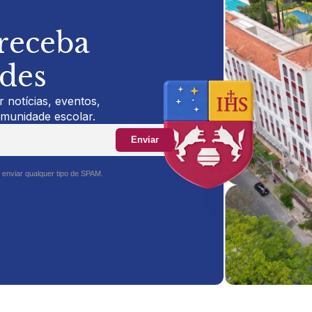
 receba
ades
 notícias, eventos,
omunidade escolar.
Enviar
 enviar qualquer tipo de SPAM.