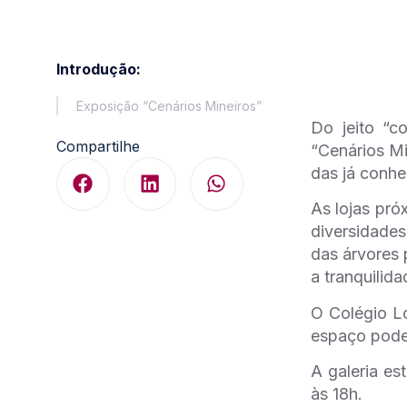
Introdução:
Exposição “Cenários Mineiros”
Do jeito “c
Compartilhe
“Cenários Mi
das já conhe
As lojas pró
diversidade
das árvores 
a tranquilida
O Colégio Lo
espaço poder
A galeria es
às 18h.