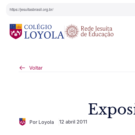
https://jesuitasbrasil.org.br/
O Colégio
Projeto Pedagógi
Voltar
Equipe Diretiva
Projetos Especiai
Nossa História
Expos
Pedagogia Inaciana
12 abril 2011
Por Loyola
Arte e Cultura