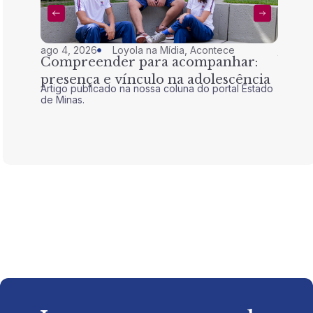
ago 4, 2026
Loyola na Mídia
,
Acontece
jul 28,
Compreender para acompanhar:
Nem 
presença e vínculo na adolescência
tran
Artigo publicado na nossa coluna do portal Estado
Artigo 
de Minas.
de Mina