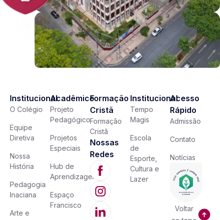
Institucional
Acadêmico
Formação
Institucional
Acesso
O Colégio
Projeto
Cristã
Tempo
Rápido
Pedagógico
Magis
Formação
Admissão
Equipe
Cristã
Diretiva
Projetos
Escola
Contato
Nossas
Especiais
de
Redes
Nossa
Notícias
Esporte,
História
Hub de
Cultura e
Aprendizagem
Lazer
Pedagogia
Inaciana
Espaço
Francisco
Voltar
Arte e