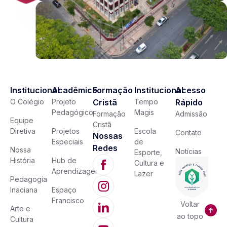
Institucional
Acadêmico
Formação
Institucional
Acesso
O Colégio
Projeto
Cristã
Tempo
Rápido
Pedagógico
Magis
Formação
Admissão
Equipe
Cristã
Diretiva
Projetos
Escola
Contato
Nossas
Especiais
de
Redes
Nossa
Notícias
Esporte,
História
Hub de
Cultura e
Aprendizagem
Lazer
Pedagogia
Inaciana
Espaço
Francisco
Voltar
Arte e
ao topo
Cultura