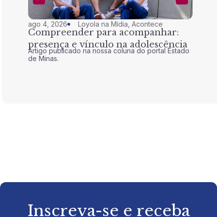
ago 4, 2026
Loyola na Mídia
,
Acontece
jul 28,
Compreender para acompanhar:
Nem 
presença e vínculo na adolescência
tran
Artigo publicado na nossa coluna do portal Estado
Artigo 
de Minas.
de Mina
Inscreva-se e receba