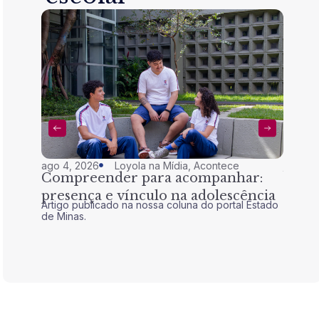
ago 4, 2026
Loyola na Mídia
,
Acontece
jul 28,
Compreender para acompanhar:
Nem 
presença e vínculo na adolescência
tran
Artigo publicado na nossa coluna do portal Estado
Artigo 
de Minas.
de Mina