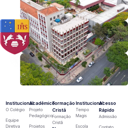
Institucional
Acadêmico
Formação
Institucional
Acesso
O Colégio
Projeto
Cristã
Tempo
Rápido
Pedagógico
Magis
Formação
Admissão
Equipe
Cristã
Diretiva
Projetos
Escola
Contato