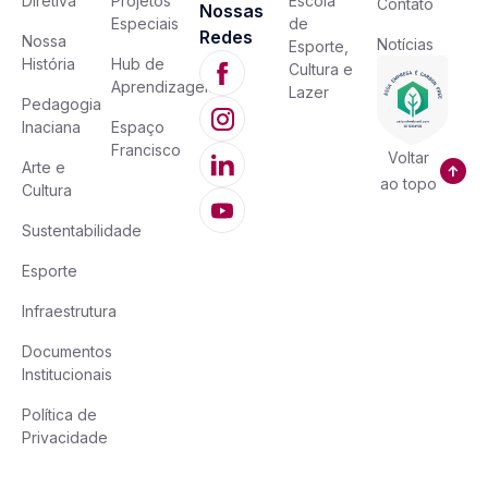
Diretiva
Projetos
Escola
Contato
Nossas
Especiais
de
Redes
Nossa
Notícias
Esporte,
História
Hub de
Cultura e
Aprendizagem
Lazer
Pedagogia
Inaciana
Espaço
Francisco
Voltar
Arte e
ao topo
Cultura
Sustentabilidade
Esporte
Infraestrutura
Documentos
Institucionais
Política de
Privacidade