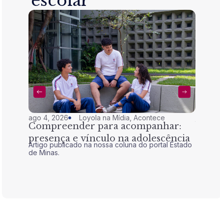
escolar
ago 4, 2026
Loyola na Mídia
,
Acontece
jul 28,
Compreender para acompanhar:
Nem 
presença e vínculo na adolescência
tran
Artigo publicado na nossa coluna do portal Estado
Artigo 
de Minas.
de Mina