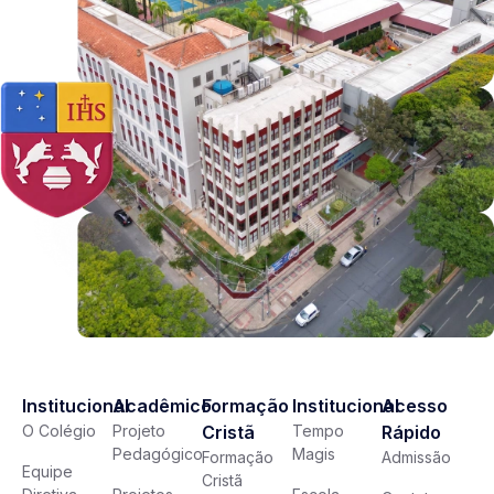
Institucional
Acadêmico
Formação
Institucional
Acesso
O Colégio
Projeto
Cristã
Tempo
Rápido
Pedagógico
Magis
Formação
Admissão
Equipe
Cristã