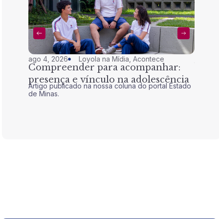
ago 4, 2026
Loyola na Mídia
,
Acontece
jul 28,
Compreender para acompanhar:
Nem 
presença e vínculo na adolescência
tran
Artigo publicado na nossa coluna do portal Estado
Artigo 
de Minas.
de Mina