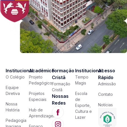
Institucional
Acadêmico
Formação
Institucional
Acesso
O Colégio
Projeto
Cristã
Tempo
Rápido
Pedagógico
Magis
Formação
Admissão
Equipe
Cristã
Diretiva
Projetos
Escola
Contato
Nossas
Especiais
de
Redes
Nossa
Notícias
Esporte,
História
Hub de
Cultura e
Aprendizagem
Lazer
Pedagogia
Inaciana
Espaço