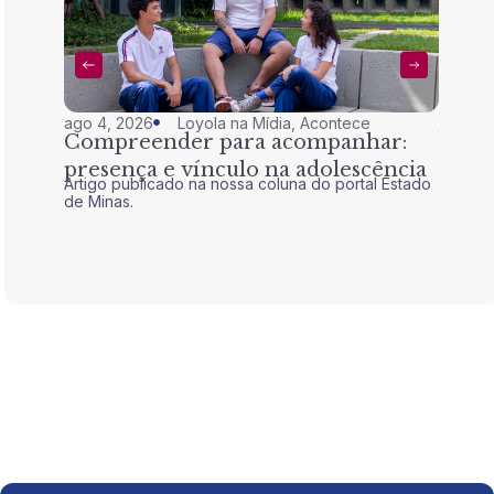
ago 4, 2026
Loyola na Mídia
,
Acontece
jul 28,
Compreender para acompanhar:
Nem 
presença e vínculo na adolescência
tran
Artigo publicado na nossa coluna do portal Estado
Artigo 
de Minas.
de Mina