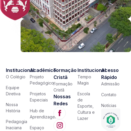
Institucional
Acadêmico
Formação
Institucional
Acesso
O Colégio
Projeto
Cristã
Tempo
Rápido
Pedagógico
Magis
Formação
Admissão
Equipe
Cristã
Diretiva
Projetos
Escola
Contato
Nossas
Especiais
de
Redes
Nossa
Notícias
Esporte,
História
Hub de
Cultura e
Aprendizagem
Lazer
Pedagogia
Inaciana
Espaço