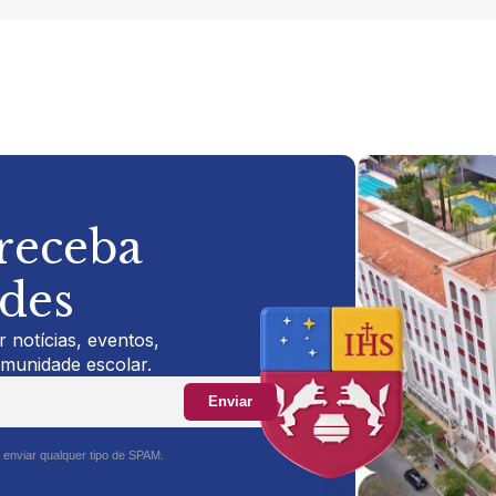
 receba
ades
 notícias, eventos,
omunidade escolar.
Enviar
 enviar qualquer tipo de SPAM.