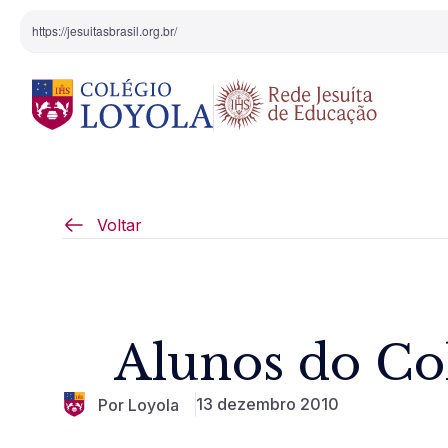
https://jesuitasbrasil.org.br/
O Colégio
Projeto Pedagógi
Voltar
Equipe Diretiva
Projetos Especiai
Nossa História
Alunos do Co
Pedagogia Inaciana
13 dezembro 2010
Por Loyola
Arte e Cultura