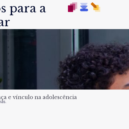
s para a
ar
a e vínculo na adolescência
nas.