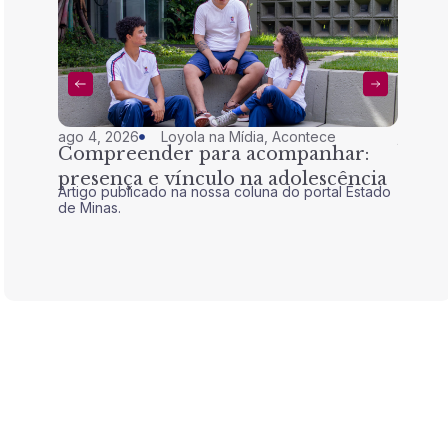
ago 4, 2026
Loyola na Mídia
,
Acontece
jul 28,
Compreender para acompanhar:
Nem 
presença e vínculo na adolescência
tran
Artigo publicado na nossa coluna do portal Estado
Artigo 
de Minas.
de Mina