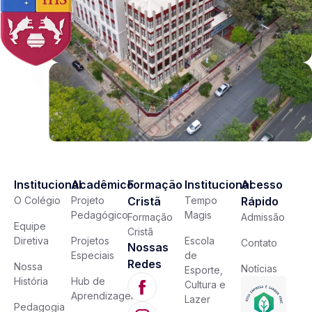
Institucional
Acadêmico
Formação
Institucional
Acesso
O Colégio
Projeto
Cristã
Tempo
Rápido
Pedagógico
Magis
Formação
Admissão
Equipe
Cristã
Diretiva
Projetos
Escola
Contato
Nossas
Especiais
de
Redes
Nossa
Notícias
Esporte,
História
Hub de
Cultura e
Aprendizagem
Lazer
Pedagogia