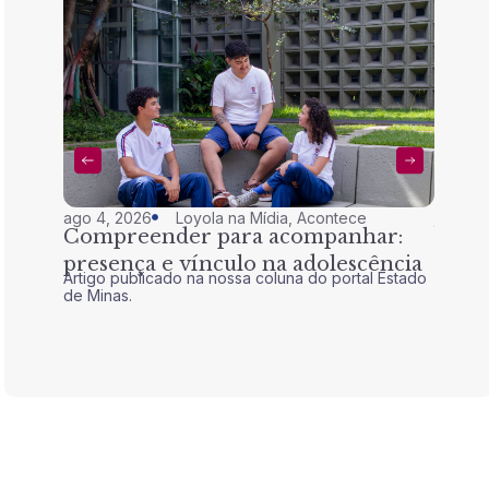
ago 4, 2026
Loyola na Mídia
,
Acontece
jul 28,
Compreender para acompanhar:
Nem 
presença e vínculo na adolescência
tran
Artigo publicado na nossa coluna do portal Estado
Artigo 
de Minas.
de Mina