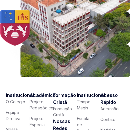
Institucional
Acadêmico
Formação
Institucional
Acesso
O Colégio
Projeto
Cristã
Tempo
Rápido
Pedagógico
Magis
Formação
Admissão
Equipe
Cristã
Diretiva
Projetos
Escola
Contato
Nossas
Especiais
de
Redes
Nossa