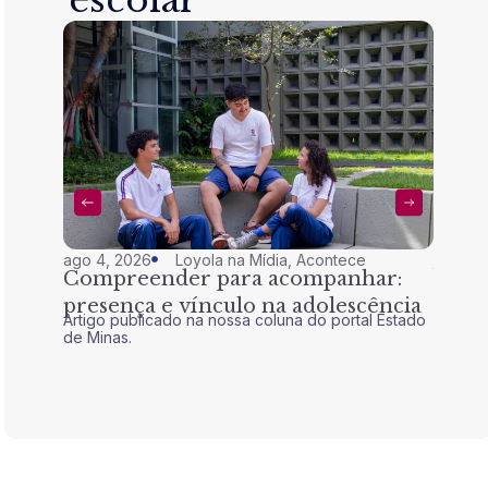
ago 4, 2026
Loyola na Mídia
,
Acontece
jul 28,
Compreender para acompanhar:
Nem 
presença e vínculo na adolescência
tran
Artigo publicado na nossa coluna do portal Estado
Artigo 
de Minas.
de Mina