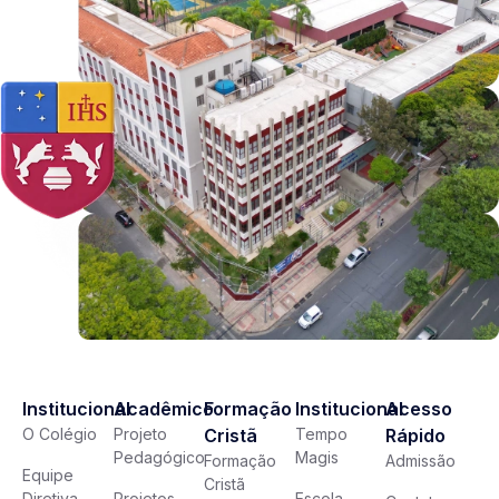
Institucional
Acadêmico
Formação
Institucional
Acesso
O Colégio
Projeto
Cristã
Tempo
Rápido
Pedagógico
Magis
Formação
Admissão
Equipe
Cristã
Diretiva
Projetos
Escola