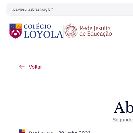
https://jesuitasbrasil.org.br/
O Colégio
Projeto Pedagógi
Voltar
Equipe Diretiva
Projetos Especiai
Nossa História
Ab
Pedagogia Inaciana
Segundo 
Arte e Cultura