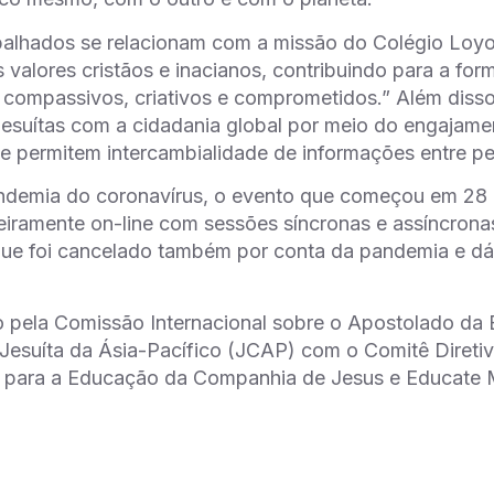
balhados se relacionam com a missão do Colégio Loy
s valores cristãos e inacianos, contribuindo para a f
 compassivos, criativos e comprometidos.” Além diss
jesuítas com a cidadania global por meio do engajam
e permitem intercambialidade de informações entre p
demia do coronavírus, o evento que começou em 28 de
eiramente on-line com sessões síncronas e assíncrona
ue foi cancelado também por conta da pandemia e dá 
 pela Comissão Internacional sobre o Apostolado da 
Jesuíta da Ásia-Pacífico (JCAP) com o Comitê Diretiv
o para a Educação da Companhia de Jesus e Educate 