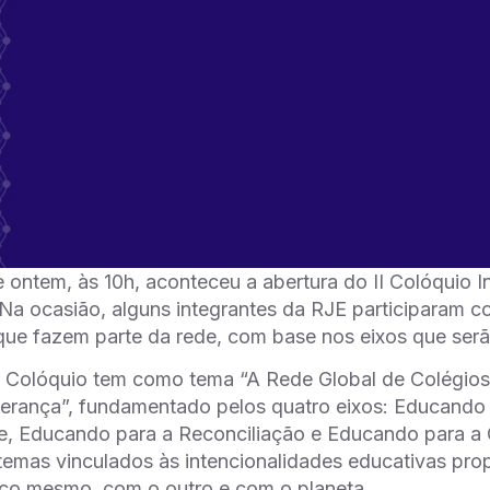
ontem, às 10h, aconteceu a abertura do II Colóquio I
a ocasião, alguns integrantes da RJE participaram c
que fazem parte da rede, com base nos eixos que ser
 Colóquio tem como tema “A Rede Global de Colégios 
erança”, fundamentado pelos quatro eixos: Educando
, Educando para a Reconciliação e Educando para a C
 temas vinculados às intencionalidades educativas pr
co mesmo, com o outro e com o planeta.