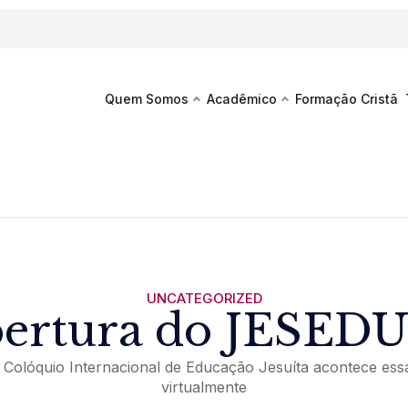
Quem Somos
Acadêmico
Formação Cristã
Última
Te
co
Sustentabilidade
Hub de Aprendizagem
Fique por
acontecim
eventos d
s
Esportes
Espaço Francisco
Es
La
Infraestrutura
UNCATEGORIZED
ertura do JESEDU
Documentos Institucionais
Colóquio Internacional de Educação Jesuíta acontece es
virtualmente
Ver novi