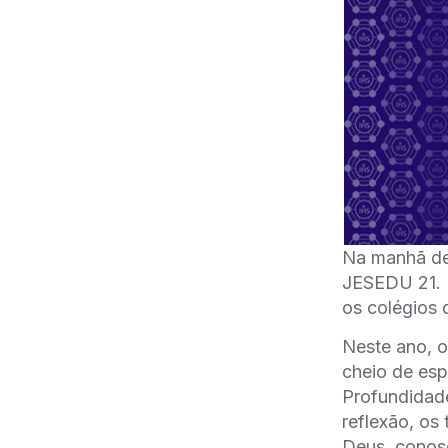
Na manhã de 
JESEDU 21. N
os colégios 
Neste ano, o
cheio de esp
Profundidade
reflexão, os
Deus, conos