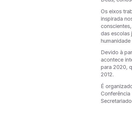
Os eixos tra
inspirada no
conscientes,
das escolas 
humanidade 
Devido à pan
acontece int
para 2020, q
2012.
É organizado
Conferência 
Secretariad