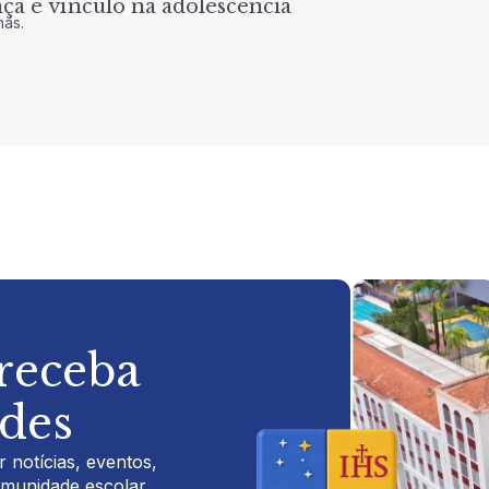
a e vínculo na adolescência
nas.
 receba
ades
 notícias, eventos,
omunidade escolar.