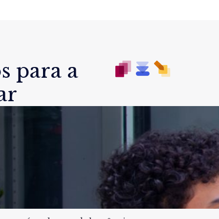
s para a
ar