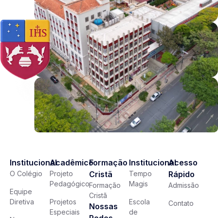
Institucional
Acadêmico
Formação
Institucional
Acesso
O Colégio
Projeto
Cristã
Tempo
Rápido
Pedagógico
Magis
Formação
Admissão
Equipe
Cristã
Diretiva
Projetos
Escola
Contato
Nossas
Especiais
de
Redes