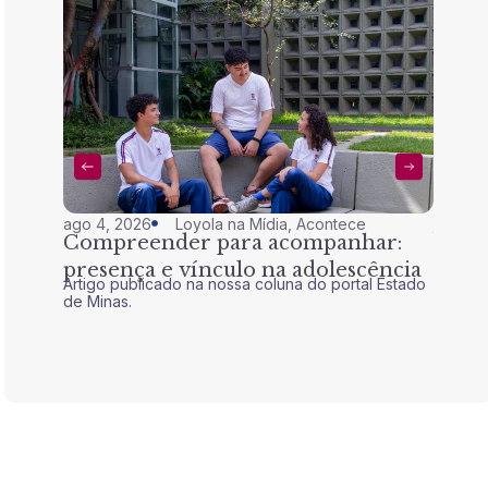
ago 4, 2026
Loyola na Mídia
,
Acontece
jul 28,
Compreender para acompanhar:
Nem 
presença e vínculo na adolescência
tran
Artigo publicado na nossa coluna do portal Estado
Artigo 
de Minas.
de Mina