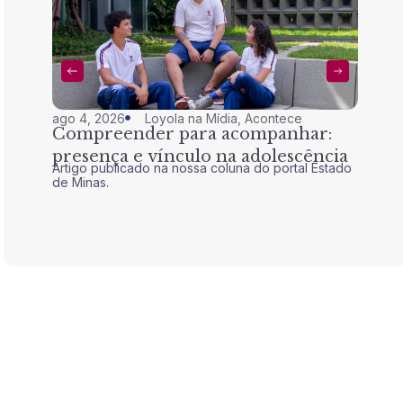
ago 4, 2026
Loyola na Mídia
,
Acontece
jul 28,
Compreender para acompanhar:
Nem 
presença e vínculo na adolescência
tran
Artigo publicado na nossa coluna do portal Estado
Artigo 
de Minas.
de Mina