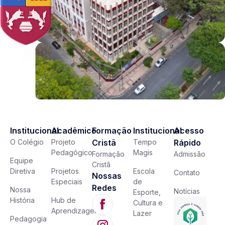
Institucional
Acadêmico
Formação
Institucional
Acesso
O Colégio
Projeto
Cristã
Tempo
Rápido
Pedagógico
Magis
Formação
Admissão
Equipe
Cristã
Diretiva
Projetos
Escola
Contato
Nossas
Especiais
de
Redes
Nossa
Notícias
Esporte,
História
Hub de
Cultura e
Aprendizagem
Lazer
Pedagogia