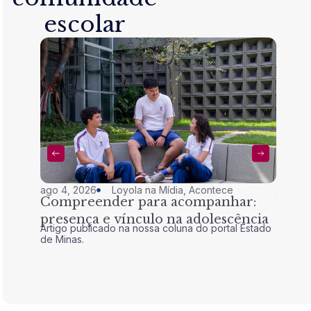
escolar
ago 4, 2026
Loyola na Mídia
,
Acontece
jul 28,
Compreender para acompanhar:
Nem 
presença e vínculo na adolescência
tran
Artigo publicado na nossa coluna do portal Estado
Artigo 
de Minas.
de Mina