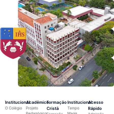
Institucional
Acadêmico
Formação
Institucional
Acesso
O Colégio
Projeto
Cristã
Tempo
Rápido
Pedagógico
Magis