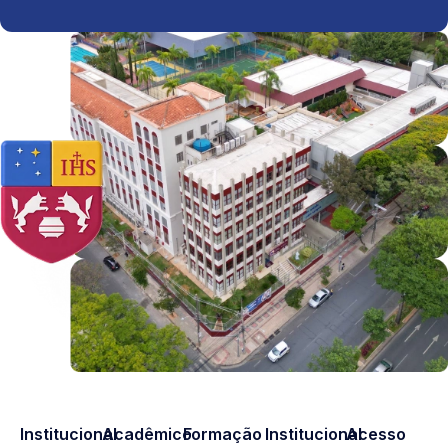
Institucional
Acadêmico
Formação
Institucional
Acesso