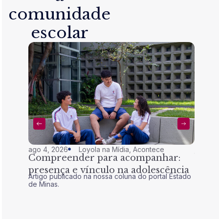
comunidade
escolar
ago 4, 2026
Loyola na Mídia
,
Acontece
jul 28,
Compreender para acompanhar:
Nem 
presença e vínculo na adolescência
tran
Artigo publicado na nossa coluna do portal Estado
Artigo 
de Minas.
de Mina