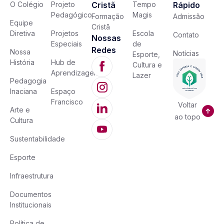
O Colégio
Projeto
Cristã
Tempo
Rápido
Pedagógico
Magis
Formação
Admissão
Equipe
Cristã
Diretiva
Projetos
Escola
Contato
Nossas
Especiais
de
Redes
Nossa
Notícias
Esporte,
História
Hub de
Cultura e
Aprendizagem
Lazer
Pedagogia
Inaciana
Espaço
Francisco
Voltar
Arte e
ao topo
Cultura
Sustentabilidade
Esporte
Infraestrutura
Documentos
Institucionais
Política de