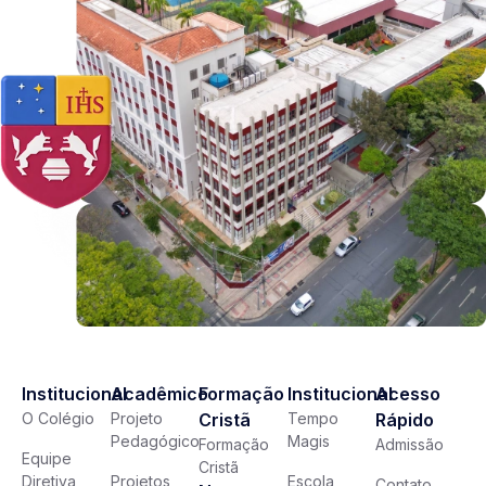
Institucional
Acadêmico
Formação
Institucional
Acesso
O Colégio
Projeto
Cristã
Tempo
Rápido
Pedagógico
Magis
Formação
Admissão
Equipe
Cristã
Diretiva
Projetos
Escola
Contato