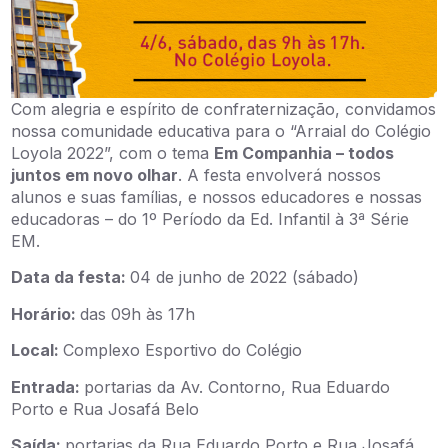
Com alegria e espírito de confraternização, convidamos
nossa
com
unidade educativa para o “Arraial
d
o Colégio
Loyola 20
22
”
,
com o tema
Em Companhia
–
todos
juntos em novo olhar
.
A festa envolverá
nossos
alunos e
suas
famíl
ias
, e
nossos
educadores e
nossas
educadoras
–
do 1º
Período
da Ed. Infantil
à 3ª Série
EM.
Data da festa:
04 de junho de 2022 (sábado)
Horário:
das 09h às 17h
Local:
Complexo Esportivo do Colégio
Entrada:
portarias da Av. Contorno, Rua Eduardo
Porto e Rua Josafá Belo
Saída:
portarias da Rua Eduardo Porto e Rua Josafá