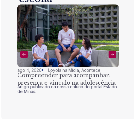
ago 4, 2026
Loyola na Mídia
,
Acontece
jul 28,
Compreender para acompanhar:
Nem 
presença e vínculo na adolescência
tran
Artigo publicado na nossa coluna do portal Estado
Artigo 
de Minas.
de Mina