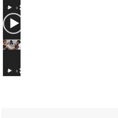
00:00
01:31
Tocador
de
vídeo
00:00
01:31