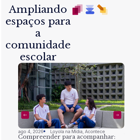
Ampliando
espaços para
a
comunidade
escolar
ago 4, 2026
Loyola na Mídia
,
Acontece
jul 28,
Compreender para acompanhar:
Nem 