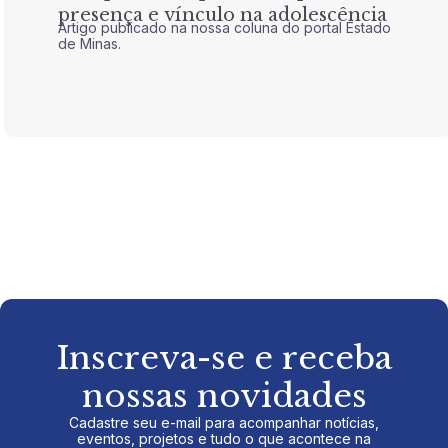
presença e vínculo na adolescência
tran
Artigo publicado na nossa coluna do portal Estado
Artigo 
de Minas.
de Mina
Inscreva-se e receba
nossas novidades
Cadastre seu e-mail para acompanhar notícias,
eventos, projetos e tudo o que acontece na