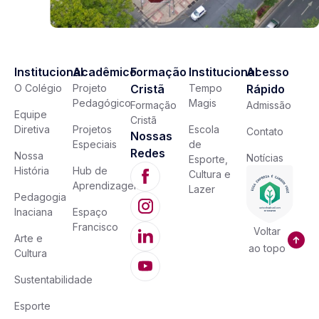
Institucional
Acadêmico
Formação
Institucional
Acesso
O Colégio
Projeto
Cristã
Tempo
Rápido
Pedagógico
Magis
Formação
Admissão
Equipe
Cristã
Diretiva
Projetos
Escola
Contato
Nossas
Especiais
de
Redes
Nossa
Notícias
Esporte,
História
Hub de
Cultura e
Aprendizagem
Lazer
Pedagogia
Inaciana
Espaço
Francisco
Voltar
Arte e
ao topo
Cultura
Sustentabilidade
Esporte