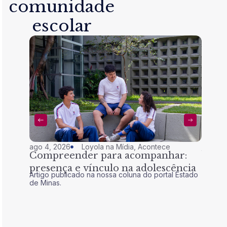
comunidade
escolar
ago 4, 2026
Loyola na Mídia
,
Acontece
jul 28,
Compreender para acompanhar:
Nem 
presença e vínculo na adolescência
tran
Artigo publicado na nossa coluna do portal Estado
Artigo 
de Minas.
de Mina