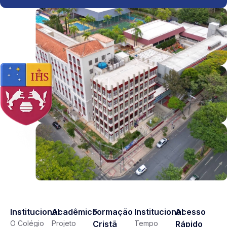
Institucional
Acadêmico
Formação
Institucional
Acesso
O Colégio
Projeto
Cristã
Tempo
Rápido