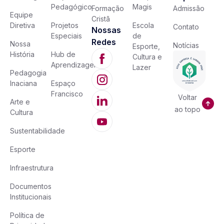
Pedagógico
Magis
Formação
Admissão
Equipe
Cristã
Diretiva
Projetos
Escola
Contato
Nossas
Especiais
de
Redes
Nossa
Notícias
Esporte,
História
Hub de
Cultura e
Aprendizagem
Lazer
Pedagogia
Inaciana
Espaço
Francisco
Voltar
Arte e
ao topo
Cultura
Sustentabilidade
Esporte
Infraestrutura
Documentos
Institucionais
Política de