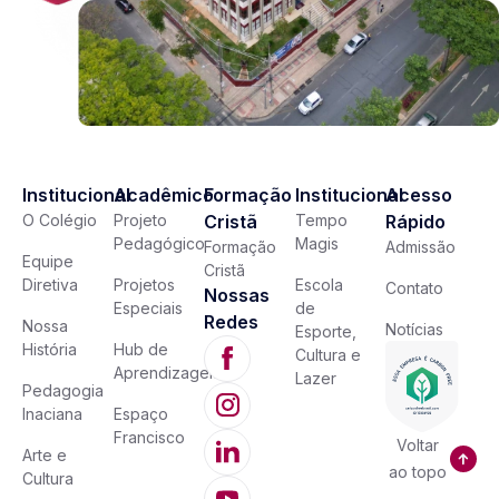
Institucional
Acadêmico
Formação
Institucional
Acesso
O Colégio
Projeto
Cristã
Tempo
Rápido
Pedagógico
Magis
Formação
Admissão
Equipe
Cristã
Diretiva
Projetos
Escola
Contato
Nossas
Especiais
de
Redes
Nossa
Notícias
Esporte,
História
Hub de
Cultura e
Aprendizagem
Lazer
Pedagogia
Inaciana
Espaço
Francisco
Voltar
Arte e
ao topo
Cultura