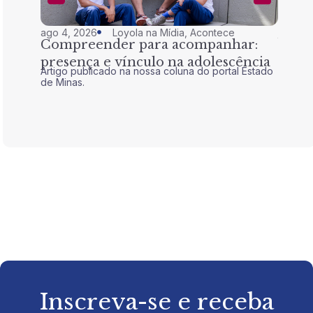
ago 4, 2026
Loyola na Mídia
,
Acontece
jul 28,
Compreender para acompanhar:
Nem 
presença e vínculo na adolescência
tran
Artigo publicado na nossa coluna do portal Estado
Artigo 
de Minas.
de Mina
Inscreva-se e receba