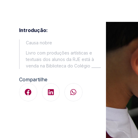
Introdução:
Causa nobre
Livro com produções artísticas e
textuais dos alunos da RJE está à
venda na Biblioteca do Colégio _____
Compartilhe