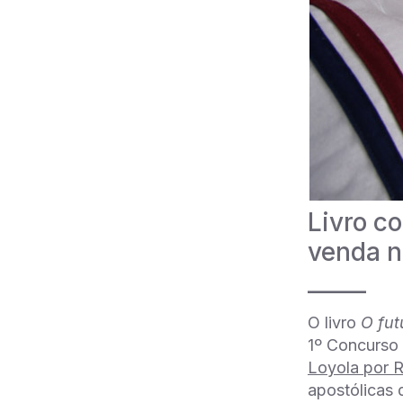
Livro c
venda n
_____
O livro
O fut
1º Concurso
Loyola por 
apostólicas