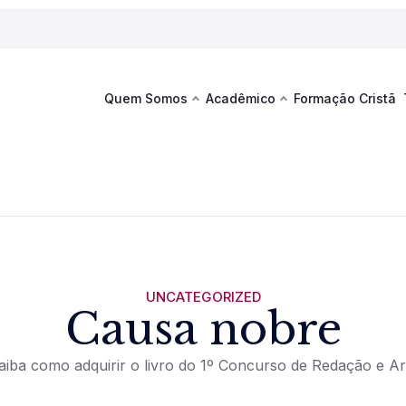
Quem Somos
Acadêmico
Formação Cristã
Última
Te
co
Sustentabilidade
Hub de Aprendizagem
Fique por
acontecim
eventos d
s
Esportes
Espaço Francisco
Es
La
Infraestrutura
UNCATEGORIZED
Causa nobre
Documentos Institucionais
aiba como adquirir o livro do 1º Concurso de Redação e Ar
Ver novi