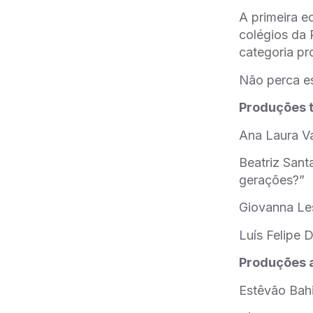
A primeira e
colégios da 
categoria pr
Não perca es
Produções t
Ana Laura Va
Beatriz Sant
gerações?”
Giovanna Le
Luís Felipe 
Produções a
Estêvão Bah