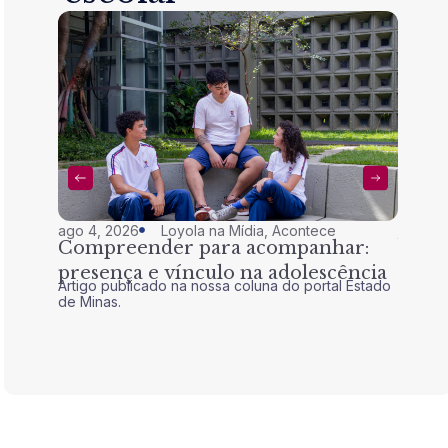
ago 4, 2026
Loyola na Mídia
,
Acontece
jul 28,
Compreender para acompanhar:
Nem 
presença e vínculo na adolescência
tran
Artigo publicado na nossa coluna do portal Estado
Artigo 
de Minas.
de Mina