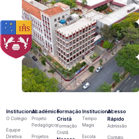
Institucional
Acadêmico
Formação
Institucional
Acesso
O Colégio
Projeto
Cristã
Tempo
Rápido
Pedagógico
Magis
Formação
Admissão
Equipe
Cristã
Diretiva
Projetos
Escola
Contato