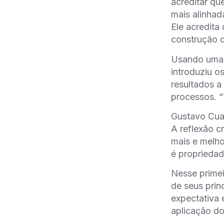
acreditar qu
mais alinhad
Ele acredita
construção d
Usando uma d
introduziu o
resultados a
processos. “
Gustavo Cuad
A reflexão c
mais e melho
é propriedad
Nesse primei
de seus prin
expectativa 
aplicação d