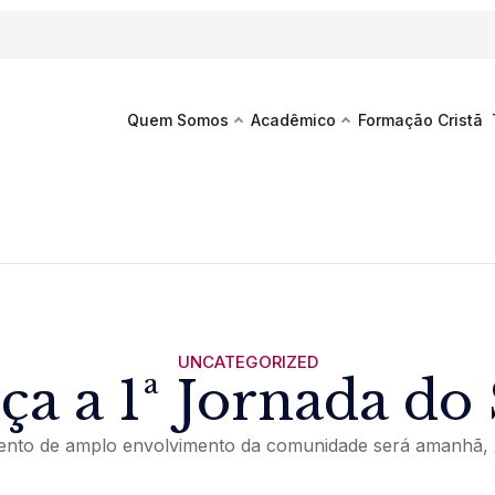
Quem Somos
Acadêmico
Formação Cristã
Última
Te
co
Sustentabilidade
Hub de Aprendizagem
Fique por
acontecim
eventos d
s
Esportes
Espaço Francisco
Es
La
Infraestrutura
UNCATEGORIZED
a a 1ª Jornada d
Documentos Institucionais
nto de amplo envolvimento da comunidade será amanhã, 
Ver novi