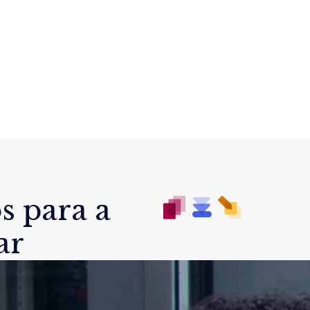
s para a
ar