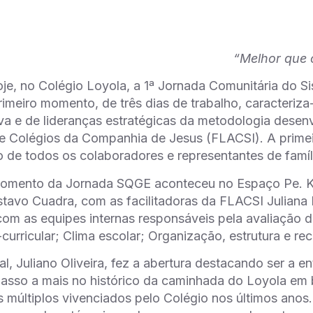
“Melhor que 
e, no Colégio Loyola, a 1ª Jornada Comunitária do S
imeiro momento, de três dias de trabalho, caracteriz
iva e de lideranças estratégicas da metodologia desen
e Colégios da Companhia de Jesus (FLACSI). A primei
 de todos os colaboradores e representantes de famíl
momento da Jornada SQGE aconteceu no Espaço Pe. Ko
tavo Cuadra, com as facilitadoras da FLACSI Juliana 
com as equipes internas responsáveis pela avaliação
urricular; Clima escolar; Organização, estrutura e re
ral, Juliano Oliveira, fez a abertura destacando ser a
asso a mais no histórico da caminhada do Loyola em b
 múltiplos vivenciados pelo Colégio nos últimos anos