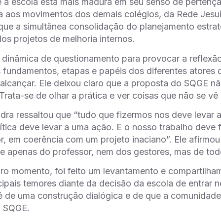
e a escola está mais madura em seu senso de pertença
a aos movimentos dos demais colégios, da Rede Jesuí
 que a simultânea consolidação do planejamento estra
os projetos de melhoria internos.
inâmica de questionamento para provocar a reflexão,
s fundamentos, etapas e papéis dos diferentes atore
 alcançar. Ele deixou claro que a proposta do SQGE n
Trata-se de olhar a prática e ver coisas que não se vê 
ra ressaltou que “tudo que fizermos nos deve levar a
rítica deve levar a uma ação. E o nosso trabalho dev
r, em coerência com um projeto inaciano”. Ele afirmo
e apenas do professor, nem dos gestores, mas de tod
ro momento, foi feito um levantamento e compartilha
cipais temores diante da decisão da escola de entrar no
é de uma construção dialógica e de que a comunidade 
o SQGE.