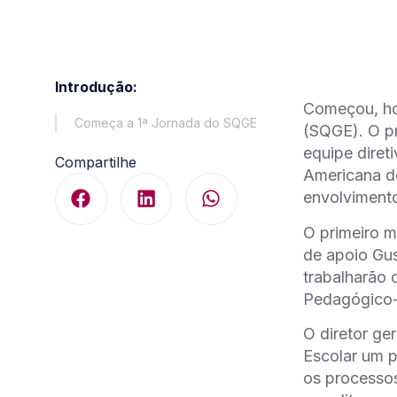
Introdução:
Começou, hoj
Começa a 1ª Jornada do SQGE
(SQGE). O pr
equipe diret
Compartilhe
Americana d
envolvimento
O primeiro 
de apoio Gus
trabalharão 
Pedagógico-c
O diretor ge
Escolar um p
os processos