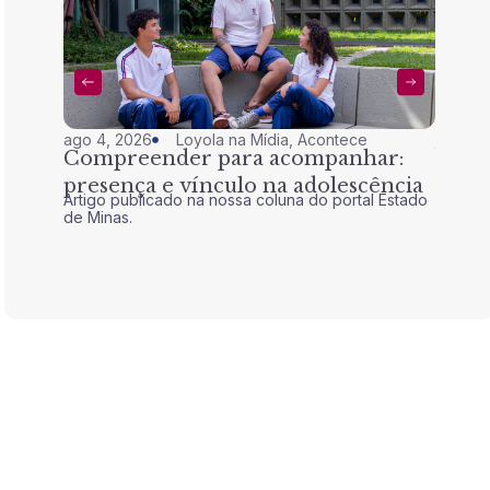
ago 4, 2026
Loyola na Mídia
,
Acontece
jul 28,
Compreender para acompanhar:
Nem 
presença e vínculo na adolescência
tran
Artigo publicado na nossa coluna do portal Estado
Artigo 
de Minas.
de Mina