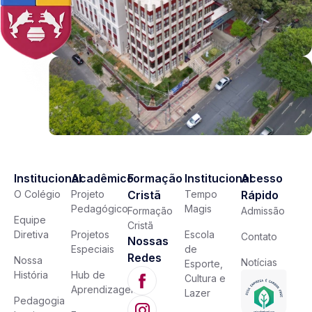
Institucional
Acadêmico
Formação
Institucional
Acesso
O Colégio
Projeto
Cristã
Tempo
Rápido
Pedagógico
Magis
Formação
Admissão
Equipe
Cristã
Diretiva
Projetos
Escola
Contato
Nossas
Especiais
de
Redes
Nossa
Notícias
Esporte,
História
Hub de
Cultura e
Aprendizagem
Lazer
Pedagogia