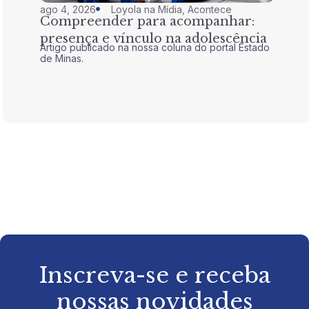
ago 4, 2026
Loyola na Mídia
,
Acontece
jul 28,
Compreender para acompanhar:
Nem 
presença e vínculo na adolescência
tran
Artigo publicado na nossa coluna do portal Estado
Artigo 
de Minas.
de Mina
Inscreva-se e receba
nossas novidades