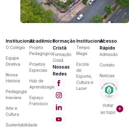
Institucional
Acadêmico
Formação
Institucional
Acesso
O Colégio
Projeto
Cristã
Tempo
Rápido
Pedagógico
Magis
Formação
Admissão
Equipe
Cristã
Diretiva
Projetos
Escola
Contato
Nossas
Especiais
de
Redes
Nossa
Notícias
Esporte,
História
Hub de
Cultura e
Aprendizagem
Lazer
Pedagogia
Inaciana
Espaço
Francisco
Voltar
Arte e
ao topo
Cultura
Sustentabilidade