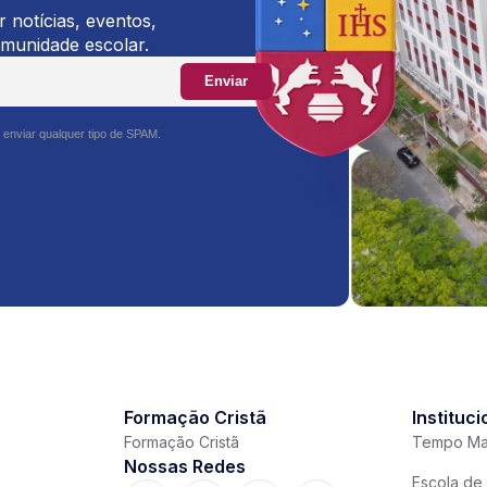
 notícias, eventos,
omunidade escolar.
Enviar
 enviar qualquer tipo de SPAM.
Formação Cristã
Instituci
Formação Cristã
Tempo Ma
Nossas Redes
Escola de 