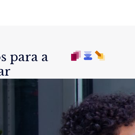
s para a
ar