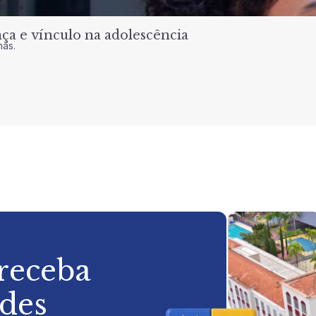
a e vínculo na adolescência
nas.
 receba
ades