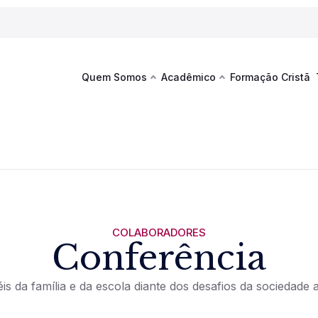
Quem Somos
Acadêmico
Formação Cristã
Última
Te
co
Sustentabilidade
Hub de Aprendizagem
Fique por
acontecim
eventos d
s
Esportes
Espaço Francisco
Es
La
Infraestrutura
COLABORADORES
Conferência
Documentos Institucionais
is da família e da escola diante dos desafios da sociedade a
Ver novi