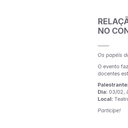
RELAÇÃ
NO CO
_____
Os papéis da
O evento fa
docentes est
Palestrante
Dia:
03/02, 
Local:
Teatro
Participe!