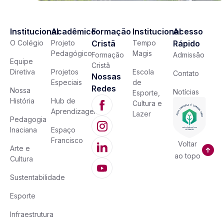
Institucional
Acadêmico
Formação
Institucional
Acesso
O Colégio
Projeto
Cristã
Tempo
Rápido
Pedagógico
Magis
Formação
Admissão
Equipe
Cristã
Diretiva
Projetos
Escola
Contato
Nossas
Especiais
de
Redes
Nossa
Notícias
Esporte,
História
Hub de
Cultura e
Aprendizagem
Lazer
Pedagogia
Inaciana
Espaço
Francisco
Voltar
Arte e
ao topo
Cultura
Sustentabilidade
Esporte
Infraestrutura