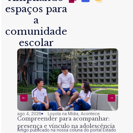
espaços para
a
comunidade
escolar
ago 4, 2026
Loyola na Mídia
,
Acontece
jul 28,
Compreender para acompanhar:
Nem 
presença e vínculo na adolescência
tran
Artigo publicado na nossa coluna do portal Estado
Artigo 