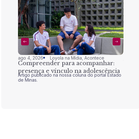
ago 4, 2026
Loyola na Mídia
,
Acontece
jul 28,
Compreender para acompanhar:
Nem 
presença e vínculo na adolescência
tran
Artigo publicado na nossa coluna do portal Estado
Artigo 
de Minas.
de Mina