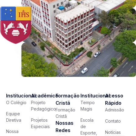
Institucional
Acadêmico
Formação
Institucional
Acesso
O Colégio
Projeto
Cristã
Tempo
Rápido
Pedagógico
Magis
Formação
Admissão
Equipe
Cristã
Diretiva
Projetos
Escola
Contato
Nossas
Especiais
de
Redes
Nossa
Notícias
Esporte,