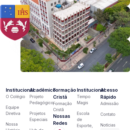
Institucional
Acadêmico
Formação
Institucional
Acesso
O Colégio
Projeto
Cristã
Tempo
Rápido
Pedagógico
Magis
Formação
Admissão
Equipe
Cristã
Diretiva
Projetos
Escola
Contato
Nossas
Especiais
de
Redes
Nossa
Notícias
Esporte,