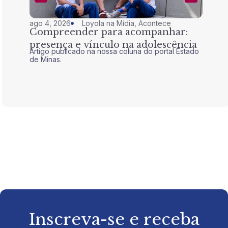
ago 4, 2026
Loyola na Mídia
,
Acontece
jul 28,
Compreender para acompanhar:
Nem 
presença e vínculo na adolescência
tran
Artigo publicado na nossa coluna do portal Estado
Artigo 
de Minas.
de Mina
Inscreva-se e receba