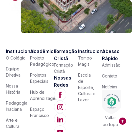
Institucional
Acadêmico
Formação
Institucional
Acesso
O Colégio
Projeto
Cristã
Tempo
Rápido
Pedagógico
Magis
Formação
Admissão
Equipe
Cristã
Diretiva
Projetos
Escola
Contato
Nossas
Especiais
de
Redes
Nossa
Notícias
Esporte,
História
Hub de
Cultura e
Aprendizagem
Lazer
Pedagogia
Inaciana
Espaço
Francisco
Voltar
Arte e
ao topo
Cultura