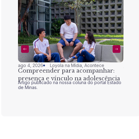
ago 4, 2026
Loyola na Mídia
,
Acontece
jul 28,
Compreender para acompanhar:
Nem 
presença e vínculo na adolescência
tran
Artigo publicado na nossa coluna do portal Estado
Artigo 
de Minas.
de Mina