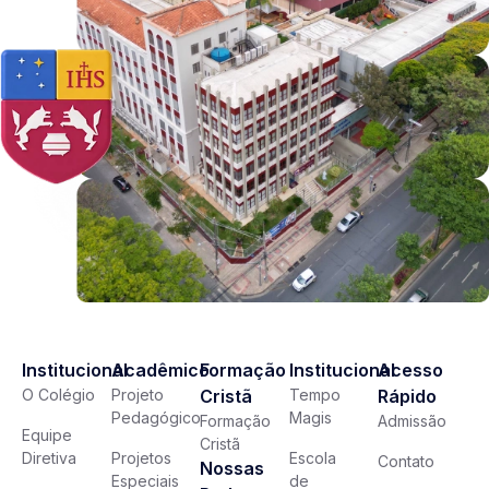
Institucional
Acadêmico
Formação
Institucional
Acesso
O Colégio
Projeto
Cristã
Tempo
Rápido
Pedagógico
Magis
Formação
Admissão
Equipe
Cristã
Diretiva
Projetos
Escola
Contato
Nossas
Especiais
de